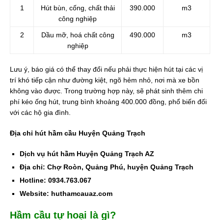
1
Hút bùn, cống, chất thải
390.000
m3
công nghiệp
2
Dầu mỡ, hoá chất công
490.000
m3
nghiệp
Lưu ý, báo giá có thể thay đổi nếu phải thực hiện hút tại các vị
trí khó tiếp cận như đường kiệt, ngõ hẻm nhỏ, nơi mà xe bồn
không vào được. Trong trường hợp này, sẽ phát sinh thêm chi
phí kéo ống hút, trung bình khoảng 400.000 đồng, phổ biến đối
với các hộ gia đình.
Địa chỉ hút hầm cầu Huyện Quảng Trạch
Dịch vụ hút hầm Huyện Quảng Trạch AZ
Địa chỉ: Chợ Roòn, Quảng Phú, huyện Quảng Trạch
Hotline: 0934.763.067
Website: huthamcauaz.com
Hầm cầu tự hoại là gì?