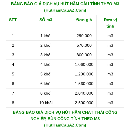
BẢNG BÁO GIÁ DỊCH VỤ HÚT HẦM CẦU TÍNH THEO M3
(HutHamCauAZ.Com)
STT
SỐ m3
Đơn giá
Đơn vị
tính
1
1 khối
290.000
m3
2
2 khối
570.000
m3
3
3 khối
800.000
m3
4
4 khối
1.060.000
m3
5
5 khối
1.290.000
m3
6
6 khối
1.560.000
m3
7
8 khối
2.040.000
m3
8
10 khối
2.500.000
m3
BẢNG BÁO GIÁ DỊCH VỤ HÚT HẦM CHẤT THẢI CÔNG
NGHIỆP, BÙN CỐNG TÍNH THEO M3
(HutHamCauAZ.Com)