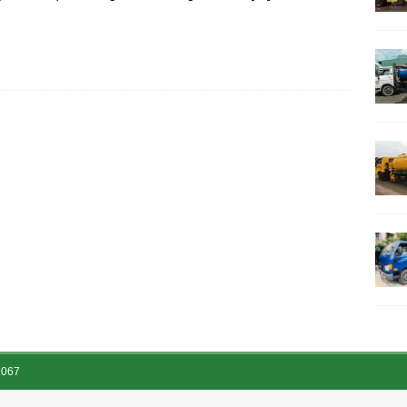
ồn cầu, cống rãnh, hố ga
.067