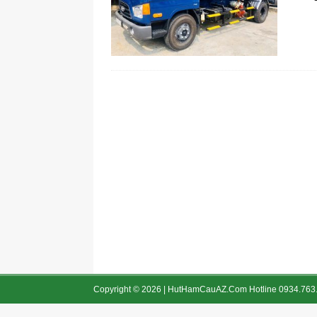
Hút hầm cầu tỉnh Quảng Bình
Bảng báo giá dịch vụ thông tắc b
Copyright © 2026 | HutHamCauAZ.Com Hotline 0934.763