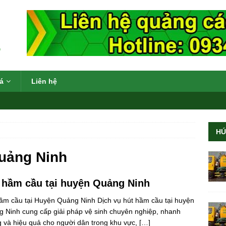
á
Liên hệ
HÚ
ạch
á
uảng Ninh
nh
 hầm cầu tại huyện Quảng Ninh
hỉ 290k
ầm cầu tại Huyện Quảng Ninh Dịch vụ hút hầm cầu tại huyện
 rẻ nhất
 Ninh cung cấp giải pháp vệ sinh chuyên nghiệp, nhanh
 và hiệu quả cho người dân trong khu vực,
[…]