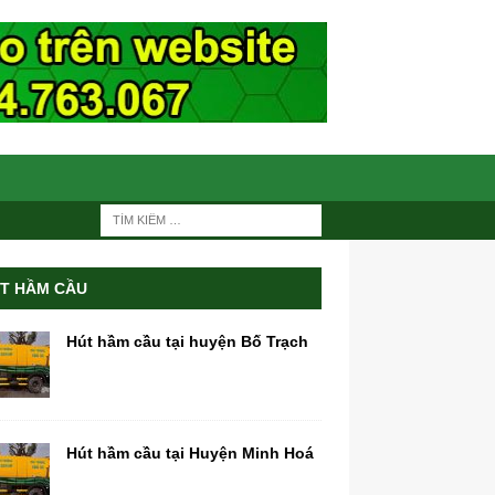
T HẦM CẦU
Hút hầm cầu tại huyện Bố Trạch
Hút hầm cầu tại Huyện Minh Hoá