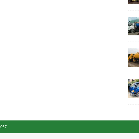
ồn cầu, cống rãnh, hố ga
.067