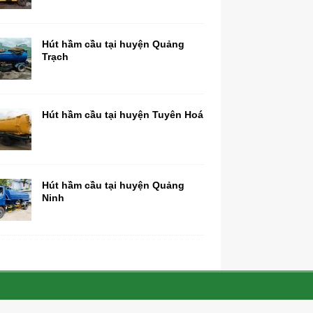
Hút hầm cầu tại huyện Quảng
Trạch
Hút hầm cầu tại huyện Tuyên Hoá
Hút hầm cầu tại huyện Quảng
Ninh