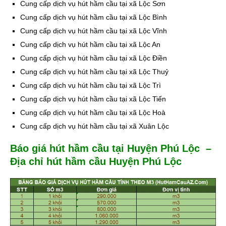
Cung cấp dịch vụ hút hầm cầu tại xã Lộc Sơn
Cung cấp dịch vụ hút hầm cầu tại xã Lộc Bình
Cung cấp dịch vụ hút hầm cầu tại xã Lộc Vĩnh
Cung cấp dịch vụ hút hầm cầu tại xã Lộc An
Cung cấp dịch vụ hút hầm cầu tại xã Lộc Điền
Cung cấp dịch vụ hút hầm cầu tại xã Lộc Thuỷ
Cung cấp dịch vụ hút hầm cầu tại xã Lộc Trì
Cung cấp dịch vụ hút hầm cầu tại xã Lộc Tiến
Cung cấp dịch vụ hút hầm cầu tại xã Lộc Hoà
Cung cấp dịch vụ hút hầm cầu tại xã Xuân Lộc
Báo giá hút hầm cầu tại Huyện Phú Lộc –
Địa chỉ hút hầm cầu Huyện Phú Lộc