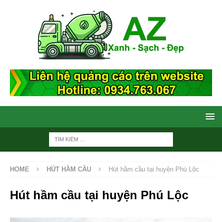
HOME
HÚT HẦM CẦU
Hút hầm cầu tại huyện Phú Lộc
Hút hầm cầu tại huyện Phú Lộc