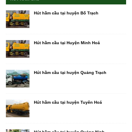
Hút hầm cầu tại huyện Bố Trạch
Hút hầm cầu tại Huyện Minh Hoá
Hút hầm cầu tại huyện Quảng Trạch
Hút hầm cầu tại huyện Tuyên Hoá