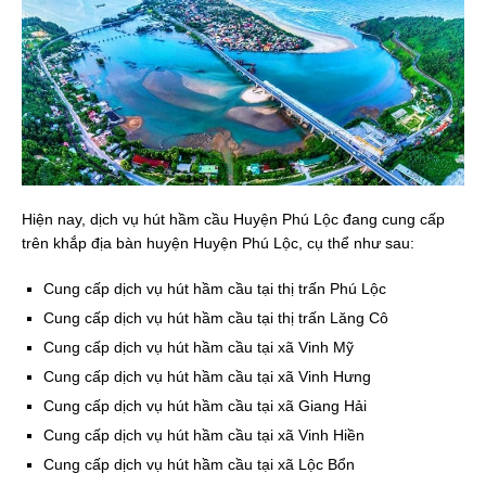
Hiện nay, dịch vụ hút hầm cầu Huyện Phú Lộc đang cung cấp
trên khắp địa bàn huyện Huyện Phú Lộc, cụ thể như sau:
Cung cấp dịch vụ hút hầm cầu tại thị trấn Phú Lộc
Cung cấp dịch vụ hút hầm cầu tại thị trấn Lăng Cô
Cung cấp dịch vụ hút hầm cầu tại xã Vinh Mỹ
Cung cấp dịch vụ hút hầm cầu tại xã Vinh Hưng
Cung cấp dịch vụ hút hầm cầu tại xã Giang Hải
Cung cấp dịch vụ hút hầm cầu tại xã Vinh Hiền
Cung cấp dịch vụ hút hầm cầu tại xã Lộc Bổn