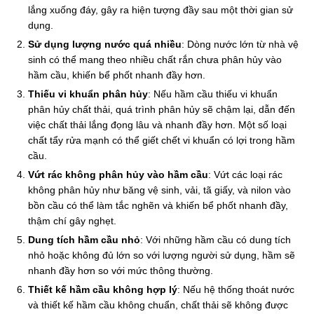
lắng xuống đáy, gây ra hiện tượng đầy sau một thời gian sử
dụng.
Sử dụng lượng nước quá nhiều
: Dòng nước lớn từ nhà vệ
sinh có thể mang theo nhiều chất rắn chưa phân hủy vào
hầm cầu, khiến bể phốt nhanh đầy hơn.
Thiếu vi khuẩn phân hủy
: Nếu hầm cầu thiếu vi khuẩn
phân hủy chất thải, quá trình phân hủy sẽ chậm lại, dẫn đến
việc chất thải lắng đọng lâu và nhanh đầy hơn. Một số loại
chất tẩy rửa mạnh có thể giết chết vi khuẩn có lợi trong hầm
cầu.
Vứt rác không phân hủy vào hầm cầu
: Vứt các loại rác
không phân hủy như băng vệ sinh, vải, tã giấy, và nilon vào
bồn cầu có thể làm tắc nghẽn và khiến bể phốt nhanh đầy,
thậm chí gây nghẹt.
Dung tích hầm cầu nhỏ
: Với những hầm cầu có dung tích
nhỏ hoặc không đủ lớn so với lượng người sử dụng, hầm sẽ
nhanh đầy hơn so với mức thông thường.
Thiết kế hầm cầu không hợp lý
: Nếu hệ thống thoát nước
và thiết kế hầm cầu không chuẩn, chất thải sẽ không được