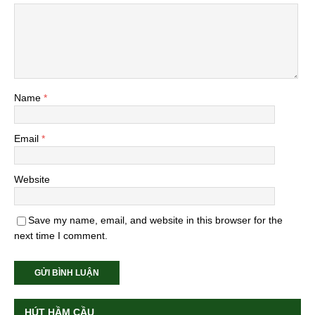
Name
*
Email
*
Website
Save my name, email, and website in this browser for the
next time I comment.
HÚT HẦM CẦU