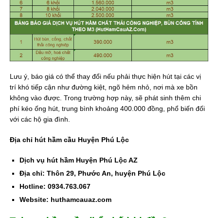
Lưu ý, báo giá có thể thay đổi nếu phải thực hiện hút tại các vị
trí khó tiếp cận như đường kiệt, ngõ hẻm nhỏ, nơi mà xe bồn
không vào được. Trong trường hợp này, sẽ phát sinh thêm chi
phí kéo ống hút, trung bình khoảng 400.000 đồng, phổ biến đối
với các hộ gia đình.
Địa chỉ hút hầm cầu Huyện Phú Lộc
Dịch vụ hút hầm Huyện Phú Lộc AZ
Địa chỉ: Thôn 29, Phước An, huyện Phú Lộc
Hotline: 0934.763.067
Website: huthamcauaz.com