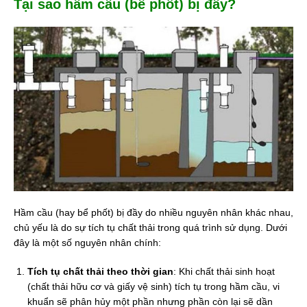
Tại sao hầm cầu (bể phốt) bị đầy?
Hầm cầu (hay bể phốt) bị đầy do nhiều nguyên nhân khác nhau,
chủ yếu là do sự tích tụ chất thải trong quá trình sử dụng. Dưới
đây là một số nguyên nhân chính:
Tích tụ chất thải theo thời gian
: Khi chất thải sinh hoạt
(chất thải hữu cơ và giấy vệ sinh) tích tụ trong hầm cầu, vi
khuẩn sẽ phân hủy một phần nhưng phần còn lại sẽ dần